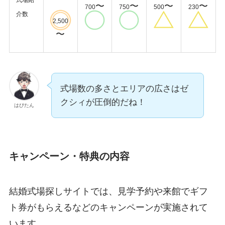
式場紹
〜
〜
〜
〜
700
750
500
230
介数
2,500
〜
式場数の多さとエリアの広さはゼ
クシィが圧倒的だね！
はぴたん
キャンペーン・特典の内容
結婚式場探しサイトでは、見学予約や来館でギフ
ト券がもらえるなどのキャンペーンが実施されて
います。