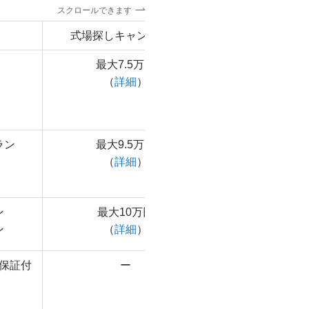
スクロールできます
式場探しキャンペーン
指輪探しキャ
最大7.5万円
来店・購入で0
（
詳細
）
ラン
最大9.5万円
来店・購入で最
（
詳細
）
ン
最大10万円
来店・購入で最
ン
（
詳細
）
保証付
ー
ー