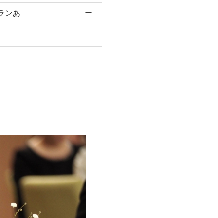
ランあ
ー
ー